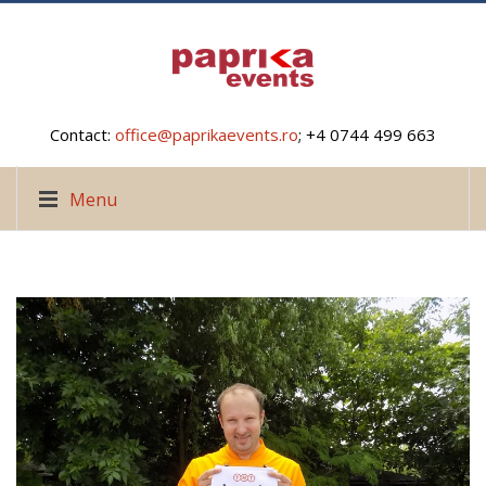
Contact:
office@paprikaevents.ro
; +4 0744 499 663
Menu