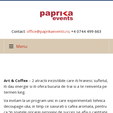
Contact:
office@paprikaevents.ro
; +4 0744 499 663
Menu
Art & Coffee
– 2 atractii irezistibile care iti hranesc sufletul,
iti dau energie si iti ofera bucuria de trai si a te reinventa pe
termen lung.
Va invitam la un program unic in care experimentati tehnica
decoupage-ului, in timp ce savurati o cafea aromata, pentru
ca “in spatele oricarei
persoane
de succes se afla o cantitate