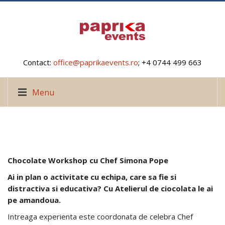
Contact:
office@paprikaevents.ro
; +4 0744 499 663
Menu
Chocolate Workshop cu Chef Simona Pope
Ai in plan o
activitate
cu
echipa
, care sa fie si
distractiva si educativa?
Cu
Atelierul
de
ciocolata
le
ai
pe
amandoua
.
Intreaga experienta este coordonata de celebra Chef