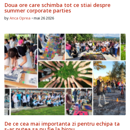
Doua ore care schimba tot ce stiai despre
summer corporate parties
by
Anca Oprea
mai 26 2026
De ce cea mai importanta zi pentru echipa ta
s-ar putea sa nu fie la birou