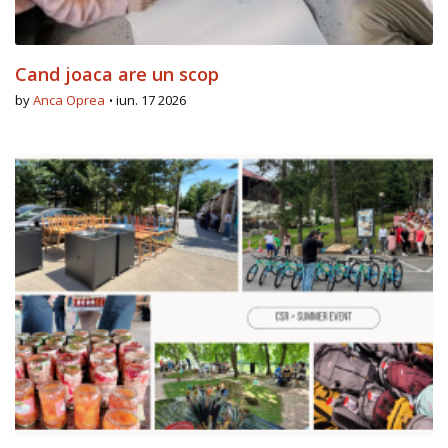
Cand joaca are un scop
by
Anca Oprea
iun. 17 2026