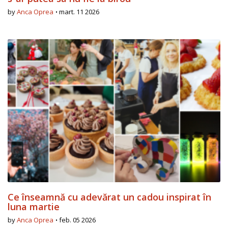
by
Anca Oprea
mart. 11 2026
Ce înseamnă cu adevărat un cadou inspirat în
luna martie
by
Anca Oprea
feb. 05 2026