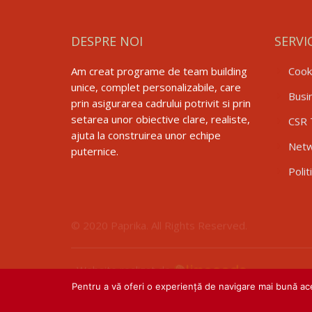
DESPRE NOI
SERVI
Am creat programe de team building
Cook
unice, complet personalizabile, care
Busi
prin asigurarea cadrului potrivit si prin
setarea unor obiective clare, realiste,
CSR 
ajuta la construirea unor echipe
Netw
puternice.
Polit
© 2020 Paprika. All Rights Reserved.
Website realizat de
Pentru a vă oferi o experiență de navigare mai bună ace