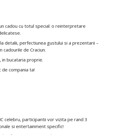
un cadou cu totul special: o reinterpretare
delicatese.
detalii, perfectiunea gustului si a prezentarii –
n cadourile de Craciun.
 in bucataria proprie.
it de compania ta!
C celebru, participantii vor vizita pe rand 3
tionale si entertainment specific!