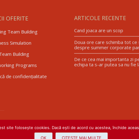
CII OFERITE
ARTICOLE RECENTE
Cand joaca are un scop
ing Team Building
Doua ore care schimba tot ce s
ness Simulation
despre summer corporate par
Team Building
De ce cea mai importanta zi p
echipa ta s-ar putea sa nu fie l
orking Programs
ică de confidențialitate
st site folosește cookies. Dacă ești de acord cu acestea, închide aceast
OK
CITESTE MAI MULTE