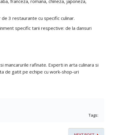
 araba, franceza, romana, chineza, japoneza,
 de 3 restaurante cu specific culinar.
nment specific tarii respective: de la dansuri
 mancarurile rafinate. Experti in arta culinara si
nta de gatit pe echipe cu work-shop-uri
Tags:
NEXT POST