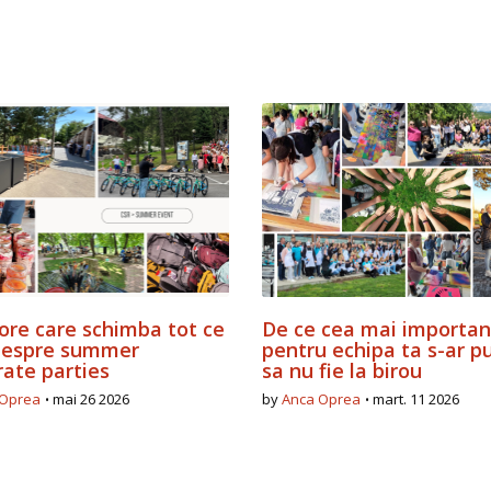
ore care schimba tot ce
De ce cea mai importan
 despre summer
pentru echipa ta s-ar p
rate parties
sa nu fie la birou
 Oprea
mai 26 2026
by
Anca Oprea
mart. 11 2026