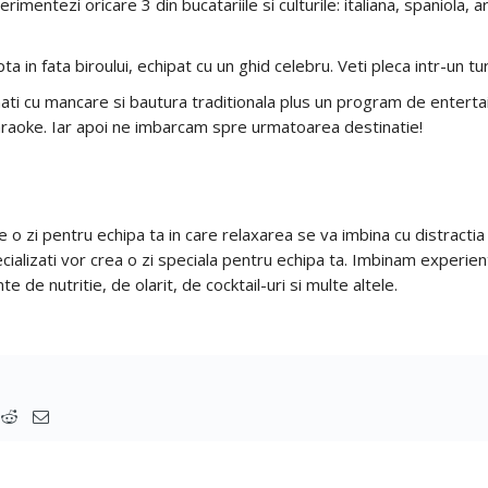
rimentezi oricare 3 din bucatariile si culturile: italiana, spaniola,
n fata biroului, echipat cu un ghid celebru. Veti pleca intr-un tur
inati cu mancare si bautura traditionala plus un program de entertai
 karaoke. Iar apoi ne imbarcam spre urmatoarea destinatie!
o zi pentru echipa ta in care relaxarea se va imbina cu distractia si
ecializati vor crea o zi speciala pentru echipa ta. Imbinam experie
e de nutritie, de olarit, de cocktail-uri si multe altele.