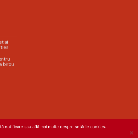
tiai
ties
entru
a birou
ă notificare sau află mai multe despre setările cookies.