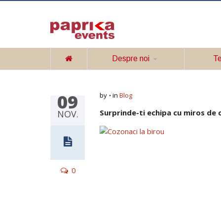
Despre noi
Te
09
by
in
Blog
Surprinde-ti echipa cu miros de 
NOV.
0