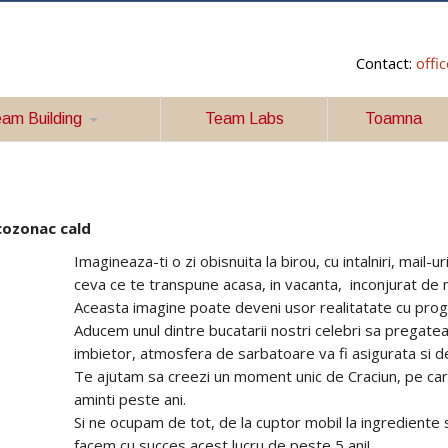
Contact:
offi
am Building
Team Labs
Toamna
cozonac cald
Imagineaza-ti o zi obisnuita la birou, cu intalniri, mail-ur
ceva ce te transpune acasa, in vacanta, inconjurat de m
Aceasta imagine poate deveni usor realitatate cu prog
Aducem unul dintre bucatarii nostri celebri sa pregateas
imbietor, atmosfera de sarbatoare va fi asigurata si de
Te ajutam sa creezi un moment unic de Craciun, pe care 
aminti peste ani.
Si ne ocupam de tot, de la cuptor mobil la ingrediente 
facem cu succes acest lucru de peste 5 ani!