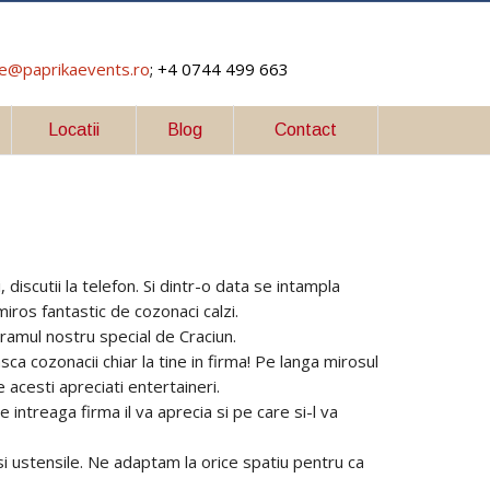
ce@paprikaevents.ro
; +4 0744 499 663
Locatii
Blog
Contact
i, discutii la telefon. Si dintr-o data se intampla
iros fantastic de cozonaci calzi.
ramul nostru special de Craciun.
ca cozonacii chiar la tine in firma! Pe langa mirosul
 acesti apreciati entertaineri.
intreaga firma il va aprecia si pe care si-l va
si ustensile. Ne adaptam la orice spatiu pentru ca