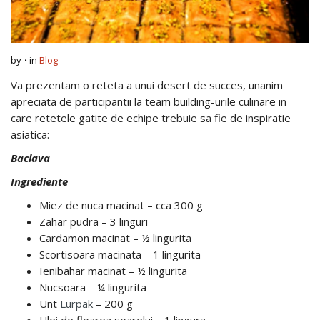
by
in
Blog
Va prezentam o reteta a unui desert de succes, unanim
apreciata de participantii la team building-urile culinare in
care retetele gatite de echipe trebuie sa fie de inspiratie
asiatica:
Baclava
Ingrediente
Miez de nuca macinat – cca 300 g
Zahar pudra – 3 linguri
Cardamon macinat – ½ lingurita
Scortisoara macinata – 1 lingurita
Ienibahar macinat – ½ lingurita
Nucsoara – ¼ lingurita
Unt
Lurpak
– 200 g