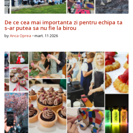
De ce cea mai importanta zi pentru echipa ta
s-ar putea sa nu fie la birou
by
Anca Oprea
mart. 11 2026