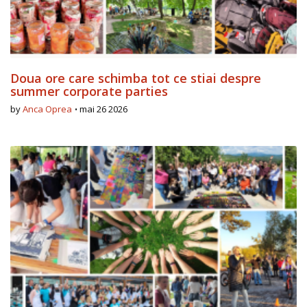
Doua ore care schimba tot ce stiai despre
summer corporate parties
by
Anca Oprea
mai 26 2026