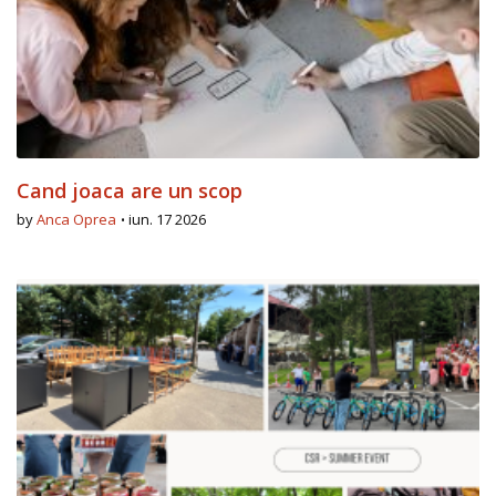
Cand joaca are un scop
by
Anca Oprea
iun. 17 2026