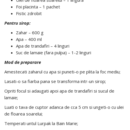
Ulei de floarea soarelui – 1 lingura
Foi placinta – 1 pachet
Fistic zdrobit
Pentru sirop:
Zahar – 600 g
Apa – 400 ml
Apa de trandafiri – 4 linguri
Suc de lamaie (fara pulpa) – 1-2 linguri
Mod de preparare
Amestecati zaharul cu apa si puneti-o pe plita la foc mediu;
Lasati-o sa fiarba pana se transforma intr-un sirop;
Opriti focul si adaugati apoi apa de trandafiri si sucul de
lamaie;
Luati o tava de cuptor adanca de cca 5 cm si ungeti-o cu ulei
de floarea soarelui;
Temperati untul Lurpak la Bain Marie;