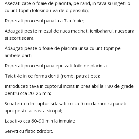
Asezati cate o foaie de placinta, pe rand, in tava si ungeti-o
cu unt topit (folosindu-va de o pensula);
Repetati procesul pana la a 7-a foaie;
Adaugati peste miezul de nuca macinat, ienibaharul, nucsoara
si scortisoara;
Àdaugati peste o foaie de placinta unsa cu unt topit pe
ambele parti;
Repetati procesul pana epuizati foile de placinta;
Taiati-le in ce forma doriti (romb, patrat etc);
Introduceti tava in cuptorul incins in prealabil la 180 de grade
pentru cca 20-25 min;
Scoateti-o din cuptor si lasati-o cca 5 min la racit si puneti
apoi peste aceasta siropul;
Lasati-o cca 60-90 min la inmuiat;
Serviti cu fistic zdrobit.