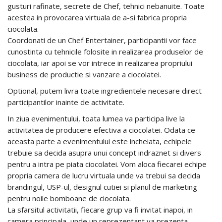
gusturi rafinate, secrete de Chef, tehnici nebanuite. Toate
acestea in provocarea virtuala de a-si fabrica propria
ciocolata.
Coordonati de un Chef Entertainer, participantii vor face
cunostinta cu tehnicile folosite in realizarea produselor de
ciocolata, iar apoi se vor intrece in realizarea propriului
business de productie si vanzare a ciocolatei.
Optional, putem livra toate ingredientele necesare direct
participantilor inainte de activitate.
In ziua evenimentului, toata lumea va participa live la
activitatea de producere efectiva a ciocolatei. Odata ce
aceasta parte a evenimentului este incheiata, echipele
trebuie sa decida asupra unui concept indraznet si divers
pentru a intra pe piata ciocolatei. Vom aloca fiecarei echipe
propria camera de lucru virtuala unde va trebui sa decida
brandingul, USP-ul, designul cutiei si planul de marketing
pentru noile bomboane de ciocolata.
La sfarsitul activitatii, fiecare grup va fi invitat inapoi, in
camera principala, unde un reprezentant va prezenta