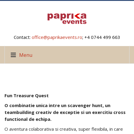
Contact:
office@paprikaevents.ro
; +4 0744 499 663
Menu
Fun Treasure Quest
O
combinatie
unica
intre
un scavenger hunt, un
teambuilding
creativ
de
exceptie
si
un
exercitiu
cross
functional de
echipa
.
O aventura colaborativa si creativa, super flexibila, in care