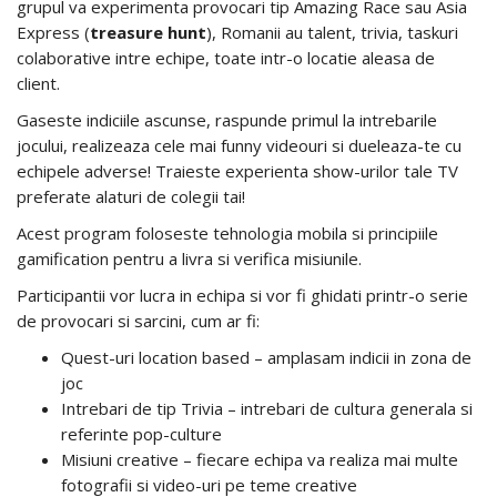
grupul va experimenta provocari tip Amazing Race sau Asia
Express (
treasure hunt
), Romanii au talent, trivia, taskuri
colaborative intre echipe, toate intr-o locatie aleasa de
client.
Gaseste indiciile ascunse, raspunde primul la intrebarile
jocului, realizeaza cele mai funny videouri si dueleaza-te cu
echipele adverse! Traieste experienta show-urilor tale TV
preferate alaturi de colegii tai!
Acest program foloseste tehnologia mobila si principiile
gamification pentru a livra si verifica misiunile.
Participantii vor lucra in echipa si vor fi ghidati printr-o serie
de provocari si sarcini, cum ar fi:
Quest-uri location based – amplasam indicii in zona de
joc
Intrebari de tip Trivia – intrebari de cultura generala si
referinte pop-culture
Misiuni creative – fiecare echipa va realiza mai multe
fotografii si video-uri pe teme creative