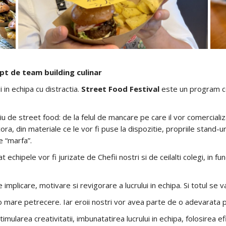
pt de team building culinar
 in echipa cu distractia.
Street Food Festival
este un program ce 
u de street food: de la felul de mancare pe care il vor comercializa
ora, din materiale ce le vor fi puse la dispozitie, propriile stand-
e “marfa”.
t echipele vor fi jurizate de Chefii nostri si de ceilalti colegi, in f
mplicare, motivare si revigorare a lucrului in echipa. Si totul se 
u o mare petrecere. Iar eroii nostri vor avea parte de o adevarata 
stimularea creativitatii, imbunatatirea lucrului in echipa, folosirea 