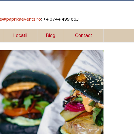
ce@paprikaevents.ro
; +4 0744 499 663
Locatii
Blog
Contact