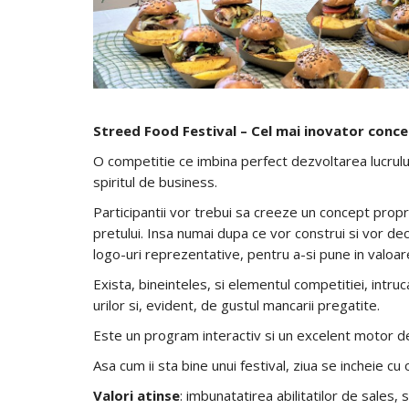
Streed Food Festival – Cel mai inovator conce
O competitie ce imbina perfect dezvoltarea lucrului
spiritul de business.
Participantii vor trebui sa creeze un concept propri
pretului. Insa numai dupa ce vor construi si vor dec
logo-uri reprezentative, pentru a-si pune in valoar
Exista, bineinteles, si elementul competitiei, intruca
urilor si, evident, de gustul mancarii pregatite.
Este un program interactiv si un excelent motor de i
Asa cum ii sta bine unui festival, ziua se incheie c
Valori atinse
: imbunatatirea abilitatilor de sales, 