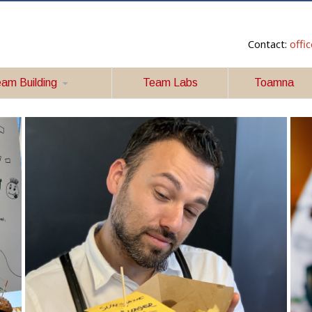
Contact:
offi
am Building
Team Labs
Toamna