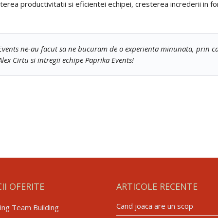
rea productivitatii si eficientei echipei, cresterea increderii in for
Events ne-au facut sa ne bucuram de o experienta minunata, prin care,
ex Cirtu si intregii echipe Paprika Events!
CII OFERITE
ARTICOLE RECENTE
Cand joaca are un scop
ing Team Building