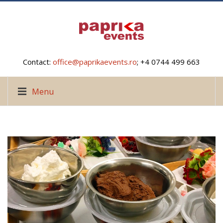
Contact:
office@paprikaevents.ro
; +4 0744 499 663
Menu