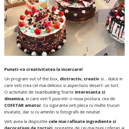
Puneti-va
creativitatea
la
incercare
!
Un program out of the box,
distractiv
,
creativ
si… dulce in
care veti crea cel mai delicios si aspectuos desert: un tort.
O activitate de teambuilding foarte
interesanta
si
dinamica
, in care veti fi pusi intr-o noua postura: cea de
COFETAR
amator
. Cu siguranta veti pleca cu multe trucuri
invatate, dar si cu amintiri si fotografii de neuitat.
Veti avea la dispozitie
cele
mai
rafinate
ingrediente
si
decoratiuni
de
torturi
, pregatite de cei mai buni cofetari ai